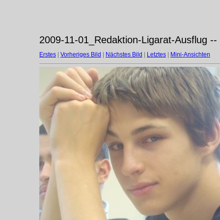
2009-11-01_Redaktion-Ligarat-Ausflug --
Erstes
|
Vorheriges Bild
|
Nächstes Bild
|
Letztes
|
Mini-Ansichten