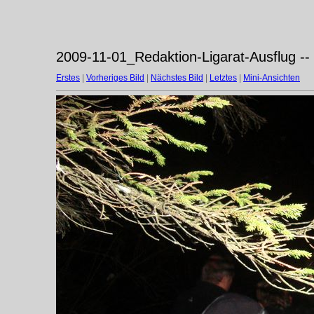
2009-11-01_Redaktion-Ligarat-Ausflug --
Erstes
|
Vorheriges Bild
|
Nächstes Bild
|
Letztes
|
Mini-Ansichten