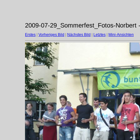
2009-07-29_Sommerfest_Fotos-Norbert -
Erstes
|
Vorheriges Bild
|
Nächstes Bild
|
Letztes
|
Mini-Ansichten