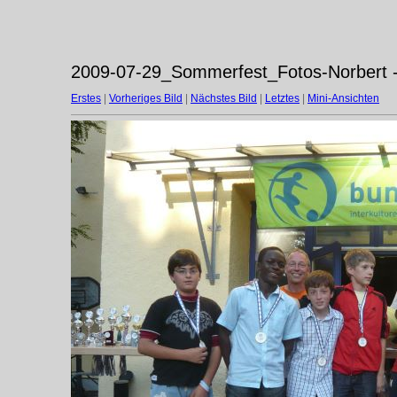
2009-07-29_Sommerfest_Fotos-Norbert -
Erstes
|
Vorheriges Bild
|
Nächstes Bild
|
Letztes
|
Mini-Ansichten